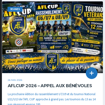
JEUNES
26 MAI 2026
AFLCUP 2026 – APPEL AUX BÉNÉVOLES
La prochaine édition du rassemblement U7/U9 et du tournoi National
U11/U13 de l’AFL CUP approche à grand pas. Les tournois du 13 au 14
juin réuniront environ 100...