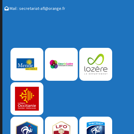
Mail :
secretariat-afl@orange.fr