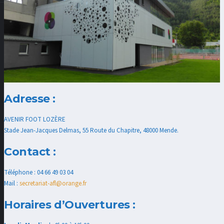
Adresse :
AVENIR FOOT LOZÈRE
Stade Jean-Jacques Delmas, 55 Route du Chapitre, 48000 Mende.
Contact :
Téléphone : 04 66 49 03 04
Mail :
secretariat-afl@orange.fr
Horaires d’Ouvertures :