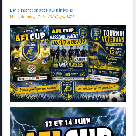
Lien d’inscription appel aux bénévoles :
https://forms.gle/AbMaV6VnQgrSyU4Z7