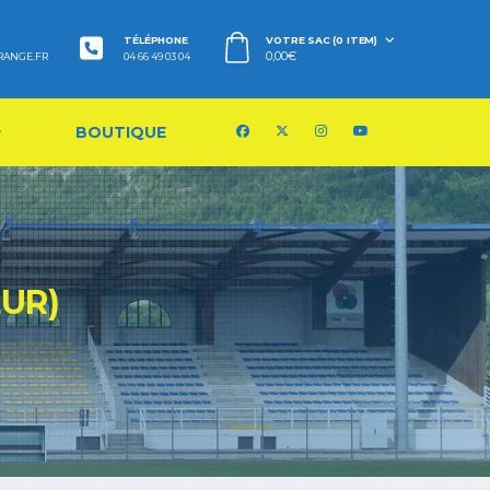
TÉLÉPHONE
VOTRE SAC (0 ITEM)
0,00
€
RANGE.FR
04 66 49 03 04
BOUTIQUE
UR)