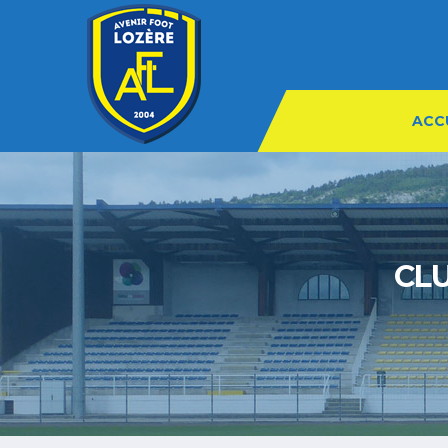
ACC
CL