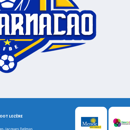
FOOT LOZÈRE
an-Jacques Delmas