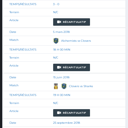
3 - 0
N/C
RÉCAPITULATIF
5 mars 2018
Alchemists vs Clovers
18 H 00 MIN
N/C
RÉCAPITULATIF
15 juin 2018
Clovers vs Sharks
19 H 00 MIN
N/C
RÉCAPITULATIF
25 septembre 2018