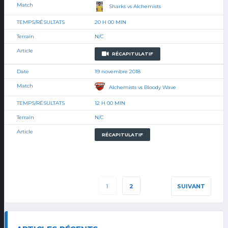
Sharks vs Alchemists
20 H 00 MIN
N/C
RÉCAPITULATIF
19 novembre 2018
Alchemists vs Bloody Wave
12 H 00 MIN
N/C
RÉCAPITULATIF
1
2
SUIVANT