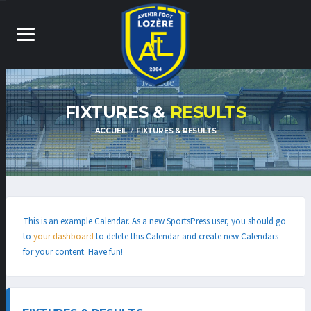
FIXTURES &
RESULTS
ACCUEIL
FIXTURES & RESULTS
This is an example Calendar. As a new SportsPress user, you should go
to
your dashboard
to delete this Calendar and create new Calendars
for your content. Have fun!