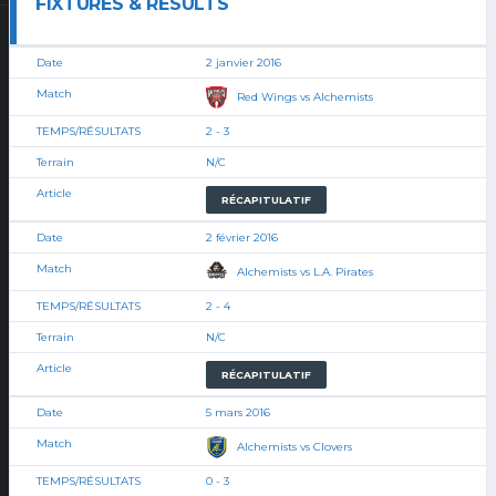
FIXTURES & RESULTS
2 janvier 2016
Red Wings vs Alchemists
2 - 3
N/C
RÉCAPITULATIF
2 février 2016
Alchemists vs L.A. Pirates
2 - 4
N/C
RÉCAPITULATIF
5 mars 2016
Alchemists vs Clovers
0 - 3