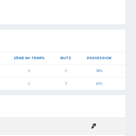
2ÈME MI-TEMPS
BUTS
POSSESSION
0
0
38%
2
3
62%