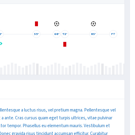
2'
59'
68'
72'
85'
FT
Pellentesque a luctus risus, vel pretium magna. Pellentesque vel
t a ante. Cras cursus quam eget turpis ultrices, vitae pulvinar
ctor tempor. Phasellus eu elementum mauris. Vestibulum et
Donec gravida risus tincidunt accumsan efficitur. Curabitur