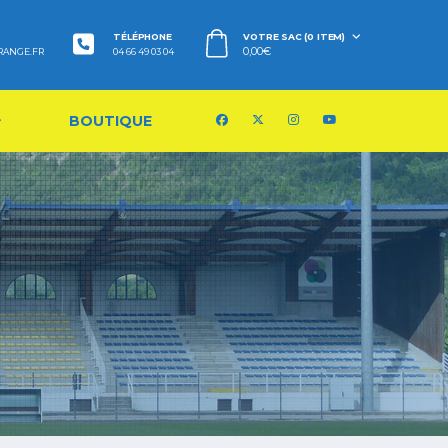
TÉLÉPHONE
VOTRE SAC (0 ITEM)
0,00
€
RANGE.FR
04 66 49 03 04
BOUTIQUE