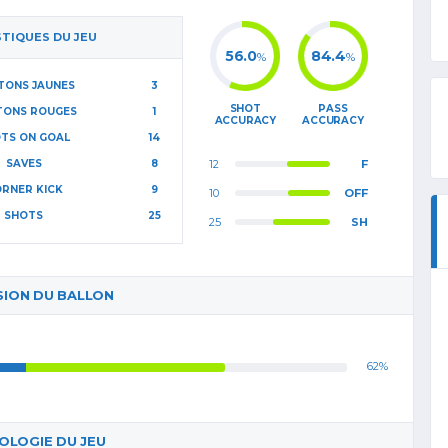
STIQUES DU JEU
56.0
84.4
%
%
TONS JAUNES
3
SHOT
PASS
TONS ROUGES
1
ACCURACY
ACCURACY
TS ON GOAL
14
SAVES
8
12
F
RNER KICK
9
10
OFF
SHOTS
25
25
SH
SION DU BALLON
62%
LOGIE DU JEU