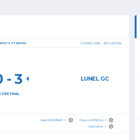
EMISTS STADIUM
5 MARS 2016
18 H 00 MIN
0
-
3
LUNEL GC
CORE FINAL
Fadil GOURMAT - 1
Franco VIGNOLA - 1
Calendrier - 1