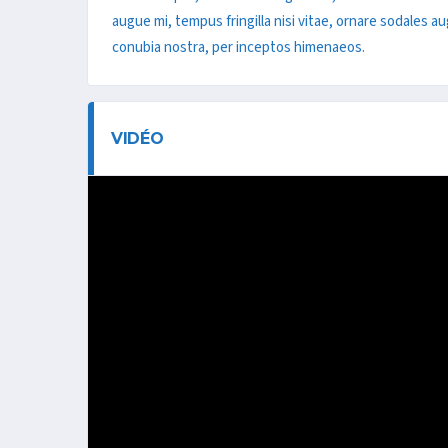
augue mi, tempus fringilla nisi vitae, ornare sodales a
conubia nostra, per inceptos himenaeos.
VIDÉO