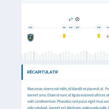
KO
16'
20'
22'
36'
4
RÉCAPITULATIF
Maecenas viverra nisi nibh, id blandit mi placerat at. 
laoreet urna. Etiam id nunc at ligula euismod ultrices a
velit condimentum. Phasellus sed purus eget risus au
odio volutpat, laoreet est dignissim, malesuada nulla. 