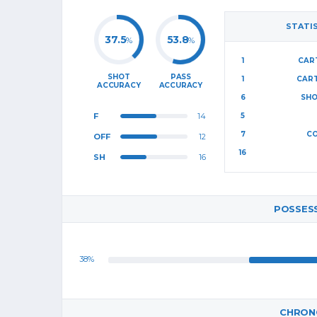
STATI
37.5
53.8
%
%
1
CAR
SHOT
PASS
1
CAR
ACCURACY
ACCURACY
6
SHO
F
14
5
7
CO
OFF
12
16
SH
16
POSSES
38%
CHRONO