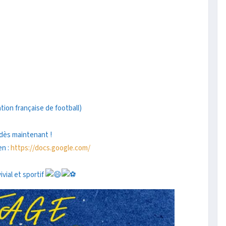
ion française de football)
 dès maintenant !
en :
https://docs.google.com/
ial et sportif