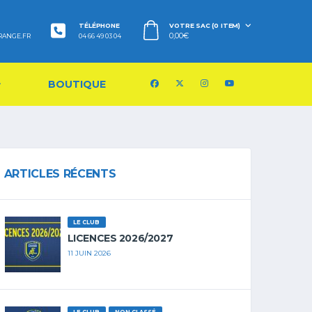
TÉLÉPHONE
VOTRE SAC (0 ITEM)
0,00
€
RANGE.FR
04 66 49 03 04
BOUTIQUE
ARTICLES RÉCENTS
LE CLUB
LICENCES 2026/2027
11 JUIN 2026