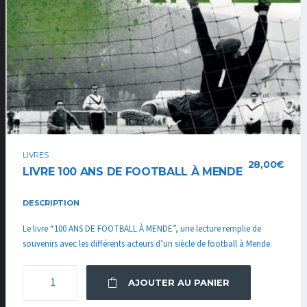
LIVRES
28,00
€
LIVRE 100 ANS DE FOOTBALL À MENDE
DESCRIPTION
Le livre “100 ANS DE FOOTBALL À MENDE”, une lecture remplie de
souvenirs avec les différents acteurs d’un siècle de football à Mende.
QUANTITÉ
AJOUTER AU PANIER
DE
LIVRE