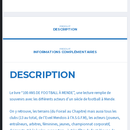
100
ANS
DE
FOOTBALL
PRODUIT
DESCRIPTION
À
MENDE
PRODUIT
INFORMATIONS COMPLÉMENTAIRES
DESCRIPTION
Le livre “100 ANS DE FOOTBALL À MENDE”, une lecture remplie de
souvenirs avec les différents acteurs d’un siècle de football à Mende.
On y retrouve, les terrains (du Foirail au Chapitre) mais aussi tous les
clubs (13 au total, de l’Eveil Mendois à l’A.S.G.F.M), les acteurs (joueurs,
entraîneurs, arbitres, féminines, jeunes, championnat corporatif,