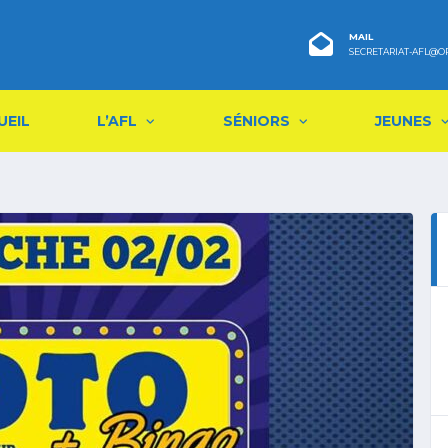
MAIL
SECRETARIAT-AFL@O
UEIL
L’AFL
SÉNIORS
JEUNES