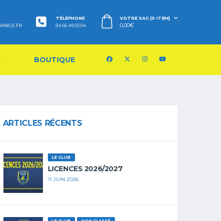
TÉLÉPHONE
VOTRE SAC (0 ITEM)
0,00
€
RANGE.FR
04 66 49 03 04
BOUTIQUE
ARTICLES RÉCENTS
LE CLUB
LICENCES 2026/2027
11 JUIN 2026