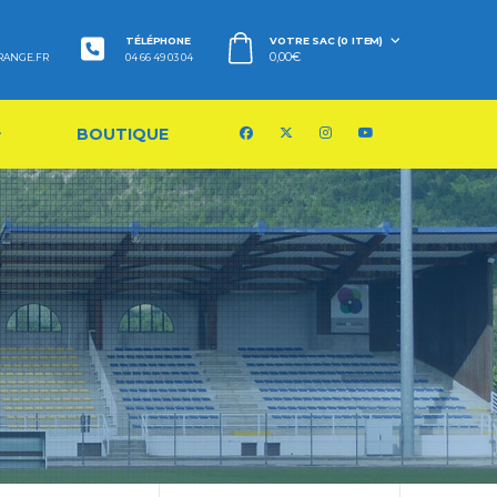
TÉLÉPHONE
VOTRE SAC (0 ITEM)
0,00
€
RANGE.FR
04 66 49 03 04
BOUTIQUE