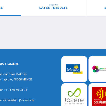
L'ÉQUIPE
GS
LATEST RESULTS
FOOT LOZÈRE
an-Jacques Delmas
chapitre, 48000 MENDE.
ne : 04 66 49 03 04
ecretariat-afl@orange.fr