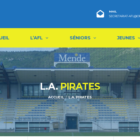
MAIL
SECRETARIAT-AFL@O
UEIL
L’AFL
SÉNIORS
JEUNES
L.A.
PIRATES
ACCUEIL
L.A. PIRATES