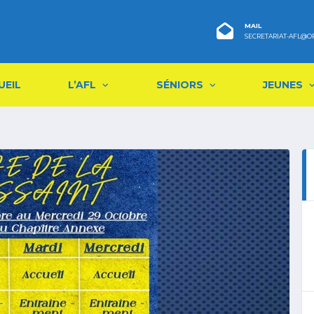
MAIL
SECRETARIAT-AFL@O
UEIL
L’AFL
SÉNIORS
JEUNES