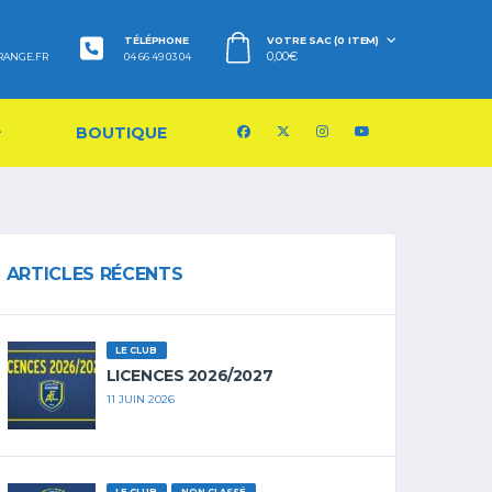
TÉLÉPHONE
VOTRE SAC (0 ITEM)
0,00
€
RANGE.FR
04 66 49 03 04
BOUTIQUE
ARTICLES RÉCENTS
LE CLUB
LICENCES 2026/2027
11 JUIN 2026