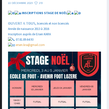
213
22 DÉCEMBRE 2023
INSCRIPTIONS STAGE DE NOËL
𝕆𝕌𝕍𝔼ℝ𝕋 𝔸 𝕋𝕆𝕌𝕊, licenciés et non licenciés
Année de naissance 2013 à 2016
Inscription auprès de Ersen KARA
07.81.89.64.93
ersen.kra@gmail.com