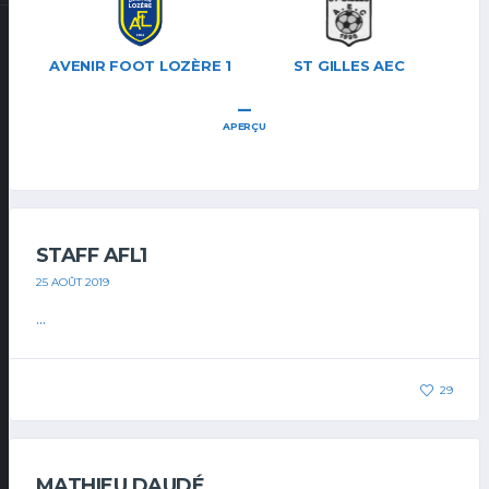
AVENIR FOOT LOZÈRE 1
ST GILLES AEC
–
APERÇU
STAFF AFL1
25 AOÛT 2019
...
29
MATHIEU DAUDÉ