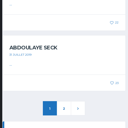
...
22
ABDOULAYE SECK
31 JUILLET 2019
...
23
1
2