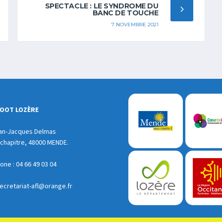
SPECTACLE : LE SYNDROME DU
BANC DE TOUCHE
7 NOVEMBRE 2021
FOOT LOZÈRE
an-Jacques Delmas
chapitre, 48000 MENDE.
ne : 04 66 49 03 04
ecretariat-afl@orange.fr