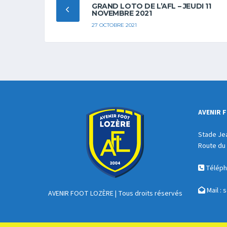
GRAND LOTO DE L’AFL – JEUDI 11
NOVEMBRE 2021
27 OCTOBRE 2021
AVENIR 
Stade Je
Route du 
Télépho
Mail :
s
AVENIR FOOT LOZÈRE
| Tous droits réservés