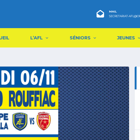
MAIL
SECRETARIAT-AFL@O
UEIL
L’AFL
SÉNIORS
JEUNES