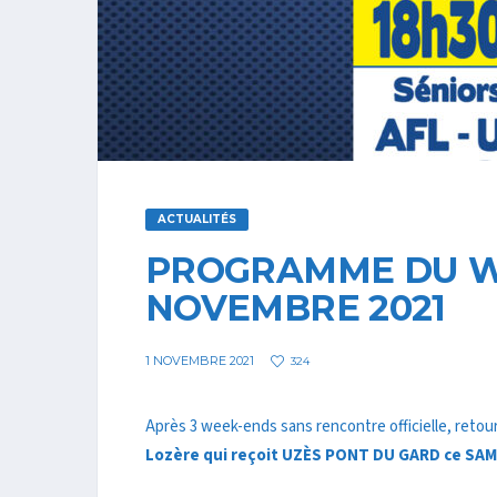
ACTUALITÉS
PROGRAMME DU WE
NOVEMBRE 2021
1 NOVEMBRE 2021
324
Après 3 week-ends sans rencontre officielle, retour
Lozère qui reçoit UZÈS PONT DU GARD ce SAME