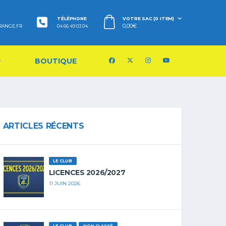
TÉLÉPHONE
VOTRE SAC (0 ITEM)
0,00
€
RANGE.FR
04 66 49 03 04
BOUTIQUE
ARTICLES RÉCENTS
LE CLUB
LICENCES 2026/2027
11 JUIN 2026