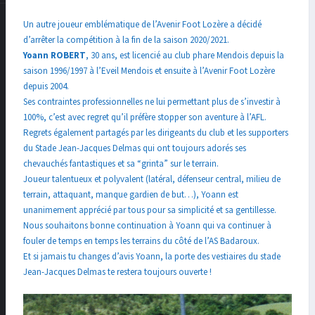
Un autre joueur emblématique de l’Avenir Foot Lozère a décidé
d’arrêter la compétition à la fin de la saison 2020/2021.
Yoann ROBERT
, 30 ans, est licencié au club phare Mendois depuis la
saison 1996/1997 à l’Eveil Mendois et ensuite à l’Avenir Foot Lozère
depuis 2004.
Ses contraintes professionnelles ne lui permettant plus de s’investir à
100%, c’est avec regret qu’il préfère stopper son aventure à l’AFL.
Regrets également partagés par les dirigeants du club et les supporters
du Stade Jean-Jacques Delmas qui ont toujours adorés ses
chevauchés fantastiques et sa “grinta” sur le terrain.
Joueur talentueux et polyvalent (latéral, défenseur central, milieu de
terrain, attaquant, manque gardien de but…), Yoann est
unanimement apprécié par tous pour sa simplicité et sa gentillesse.
Nous souhaitons bonne continuation à Yoann qui va continuer à
fouler de temps en temps les terrains du côté de l’AS Badaroux.
Et si jamais tu changes d’avis Yoann, la porte des vestiaires du stade
Jean-Jacques Delmas te restera toujours ouverte !