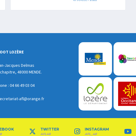
FOOT LOZÈRE
an-Jacques Delmas
chapitre, 48000 MENDE.
ne : 04 66 49 03 04
ecretariat-afl@orange.fr
EBOOK
TWITTER
INSTAGRAM
8
AFL48
AFL_48