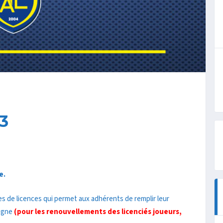
3
e.
s de licences qui permet aux adhérents de remplir leur
ligne
(pour les renouvellements des licenciés joueurs,