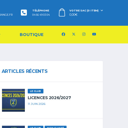
TÉLÉPHONE
VOTRE SAC (0 ITEM)
0,00
€
RANGE.FR
04 66 49 03 04
BOUTIQUE
ARTICLES RÉCENTS
LE CLUB
LICENCES 2026/2027
11 JUIN 2026