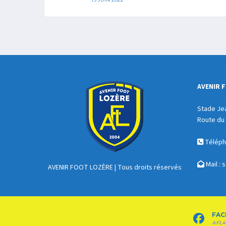
AVENIR 
Stade Je
Route du 
Télépho
Mail :
s
AVENIR FOOT LOZÈRE
| Tous droits réservés
FAC
AFL4