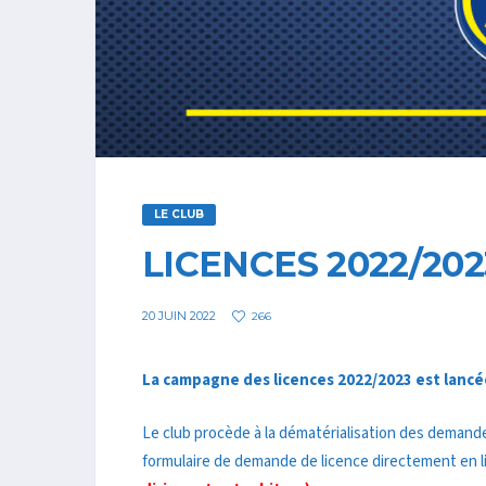
LE CLUB
LICENCES 2022/202
20 JUIN 2022
266
La campagne des licences 2022/2023 est lancé
Le club procède à la dématérialisation des demande
formulaire de demande de licence directement en 