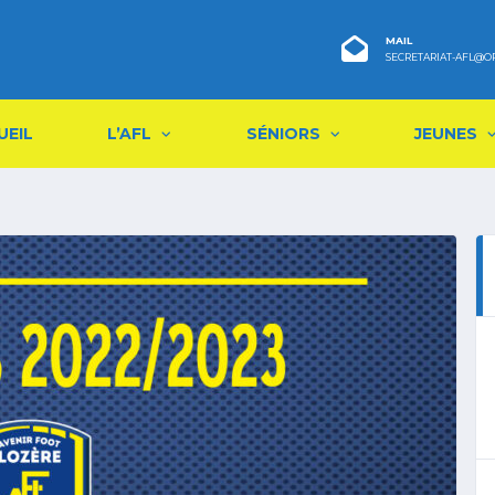
MAIL
SECRETARIAT-AFL@O
UEIL
L’AFL
SÉNIORS
JEUNES