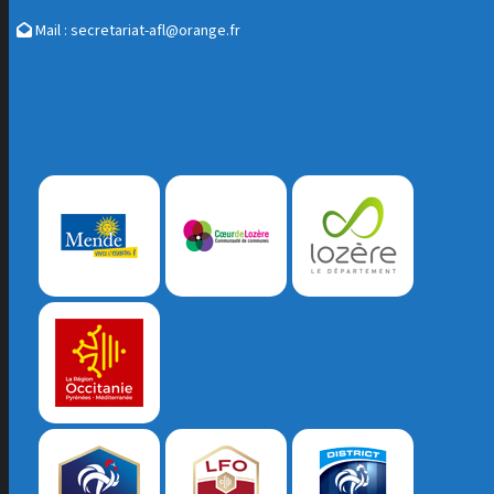
Mail :
secretariat-afl@orange.fr