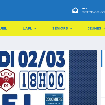
MAIL
SECRETARIAT-AFL@O
UEIL
L’AFL
SÉNIORS
JEUNES